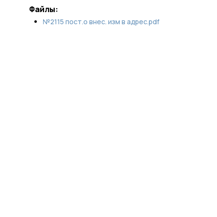
Файлы:
№2115 пост.о внес. изм в адрес.pdf