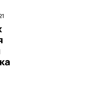
21
х
я
й
ка