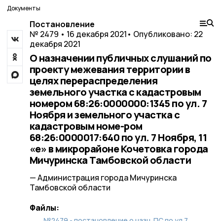
Документы
Постановление
№ 2479 • 16 декабря 2021
• Опубликовано: 22
декабря 2021
О назначении публичных слушаний по
проекту межевания территории в
целях перераспределения
земельного участка с кадастровым
номером 68:26:0000000:1345 по ул. 7
Ноября и земельного участка с
кадастровым номе-ром
68:26:0000017:640 по ул. 7 Ноября, 11
«е» в микрорайоне Кочетовка города
Мичуринска Тамбовской области
— Администрация города Мичуринска
Тамбовской области
Файлы:
№2479 - постановление о назн. ПС по ул.7