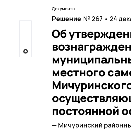
Документы
Решение
№ 267 • 24 дек
Об утвержден
вознагражден
муниципальны
местного сам
Мичуринского
осуществляющ
постоянной о
— Мичуринский районны