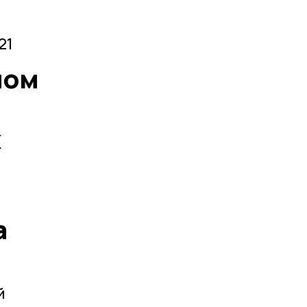
21
ном
х
а
й