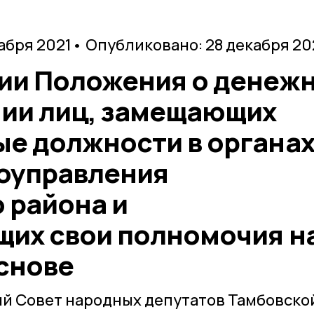
абря 2021
• Опубликовано: 28 декабря 20
ии Положения о денеж
ии лиц, замещающих
е должности в органа
оуправления
 района и
их свои полномочия н
снове
й Совет народных депутатов Тамбовско