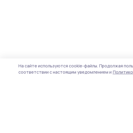
На сайте используются cookie-файлы.
Продолжая поль
соответствии с настоящим уведомлением и
Политико
Мичуринская правда
Новости
Истории
Карточки
Фотогалереи