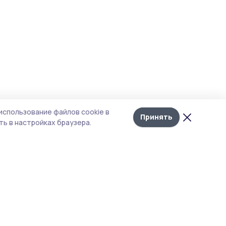
использование файлов cookie в
Принять
ь в настройках браузера.
тика конфиденциальности
 содержит сервисы, использующие
ies. Продолжая пользоваться данным
ом, вы подтверждаете свое согласие на
льзование файлов cookie в соответствии с
тоящим уведомлением и Политикой
иденциальности. Использование «cookie»
о отменить в настройках браузера.