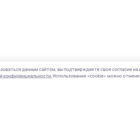
зоваться данным сайтом, вы подтверждаете свое согласие на 
й конфиденциальности.
Использование «cookie» можно отменит
Учредитель и издатель:
ООО «Издательский
Поли
дом «Тамбов»
Сайт
Адрес редакции:
393760, Тамбовская обл., г.
cook
Мичуринск, ул. Советская, д. 305
сайт
испо
Номер телефона редакции:
8(47545) 5-41-18
нас
(добавочный 1), 8(47545) 5-41-18 (добавочный
конф
2)
можн