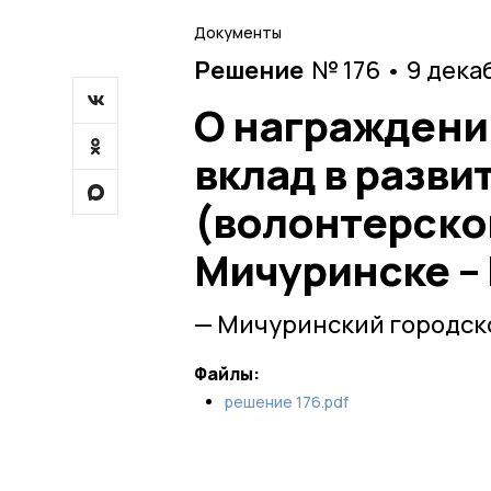
Документы
Решение
№ 176 • 9 дека
О награждени
вклад в разв
(волонтерско
Мичуринске –
— Мичуринский городско
Файлы:
решение 176.pdf