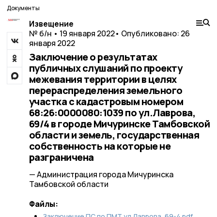
Документы
Извещение
№ б/н • 19 января 2022
• Опубликовано: 26
января 2022
Заключение о результатах
публичных слушаний по проекту
межевания территории в целях
перераспределения земельного
участка с кадастровым номером
68:26:0000080:1039 по ул.Лаврова,
69/4 в городе Мичуринске Тамбовской
области и земель, государственная
собственность на которые не
разграничена
— Администрация города Мичуринска
Тамбовской области
Файлы:
Заключение ПС по ПМТ ул.Лаврова, 69-4.pdf