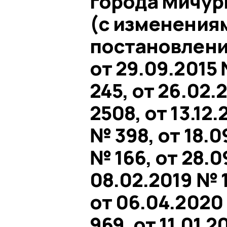
города Мичури
(с изменения
постановления
от 29.09.2015 
245, от 26.02.
2508, от 13.12
№ 398, от 18.0
№ 166, от 28.0
08.02.2019 № 1
от 06.04.2020
969, от 11.01.2