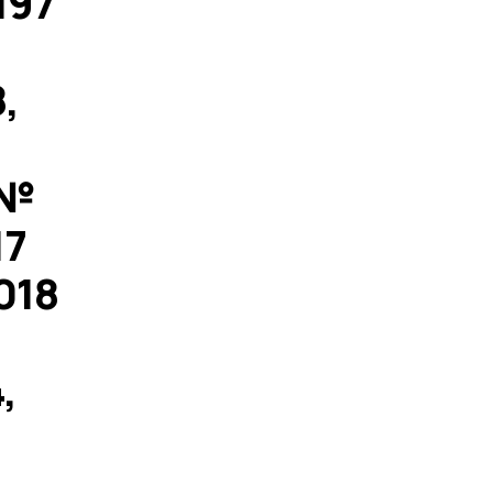
197
,
 №
17
018
,