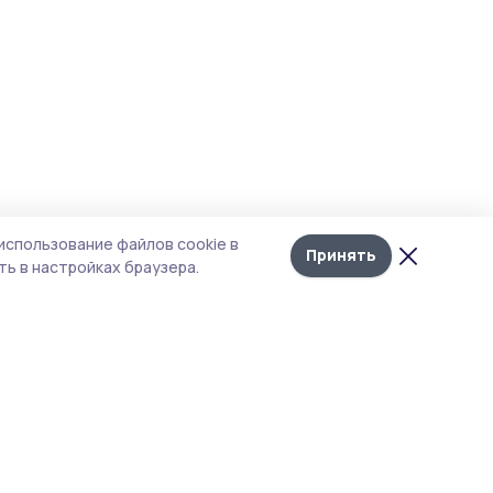
использование файлов cookie в
Принять
ь в настройках браузера.
тика конфиденциальности
 содержит сервисы, использующие
ies. Продолжая пользоваться данным
ом, вы подтверждаете свое согласие на
льзование файлов cookie в соответствии с
тоящим уведомлением и Политикой
иденциальности. Использование «cookie»
о отменить в настройках браузера.