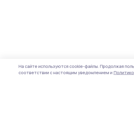
На сайте используются cookie-файлы.
Продолжая поль
соответствии с настоящим уведомлением и
Политико
Мичуринская правда
Новости
Истории
Карточки
Фотогалереи