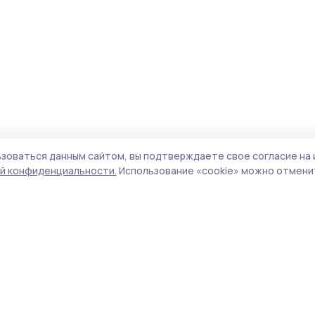
зоваться данным сайтом, вы подтверждаете свое согласие на 
й конфиденциальности.
Использование «cookie» можно отменит
Учредитель и издатель:
ООО «Издательский
Поли
дом «Тамбов»
Сайт
Адрес редакции:
393760, Тамбовская обл., г.
cook
Мичуринск, ул. Советская, д. 305
сайт
испо
Номер телефона редакции:
8(47545) 5-41-18
нас
(добавочный 1), 8(47545) 5-41-18 (добавочный
конф
2)
можн