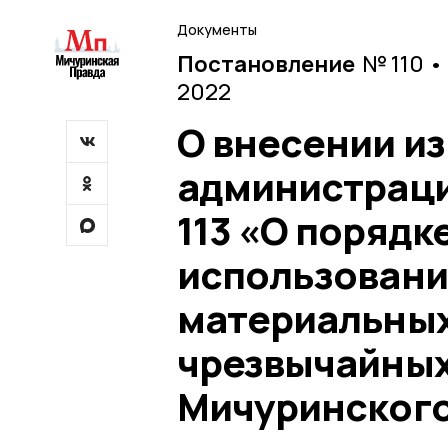
Документы
Постановление
№ 110 •
2022
О внесении и
администраци
113 «О порядк
использовани
материальных
чрезвычайных
Мичуринского