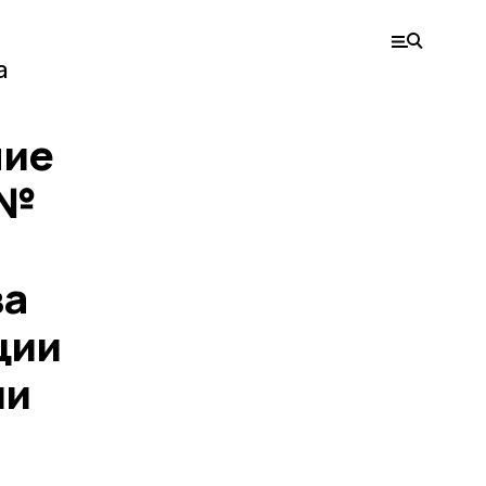
а
ние
 №
ва
ции
ии