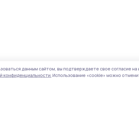
зоваться данным сайтом, вы подтверждаете свое согласие на 
й конфиденциальности.
Использование «cookie» можно отменит
Учредитель и издатель:
ООО «Издательский
Поли
дом «Тамбов»
Сайт
Адрес редакции:
393760, Тамбовская обл., г.
cook
Мичуринск, ул. Советская, д. 305
сайт
испо
Номер телефона редакции:
8(47545) 5-41-18
нас
(добавочный 1), 8(47545) 5-41-18 (добавочный
конф
2)
можн