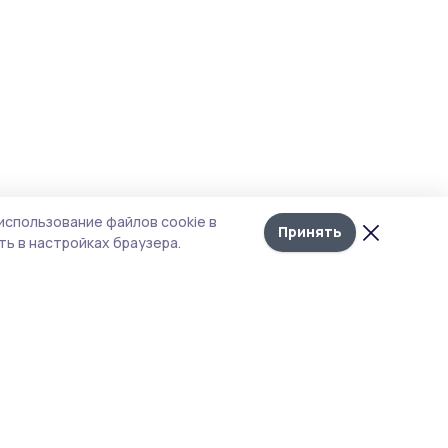
использование файлов cookie в
Принять
ь в настройках браузера.
тика конфиденциальности
 содержит сервисы, использующие
ies. Продолжая пользоваться данным
ом, вы подтверждаете свое согласие на
льзование файлов cookie в соответствии с
тоящим уведомлением и Политикой
иденциальности. Использование «cookie»
о отменить в настройках браузера.