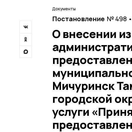
Документы
Постановление
№ 498 •
О внесении и
администрати
предоставлен
муниципально
Мичуринск Та
городской ок
услуги «Прин
предоставлен