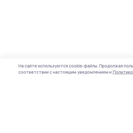
На сайте используются cookie-файлы.
Продолжая поль
соответствии с настоящим уведомлением и
Политико
Мичуринская правда
Новости
Истории
Карточки
Фотогалереи