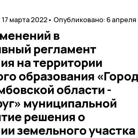
 17 марта 2022
• Опубликовано: 6 апреля
зменений в
вный регламент
ия на территории
го образования «Горо
мбовской области -
руг» муниципальной
ятие решения о
ии земельного участка