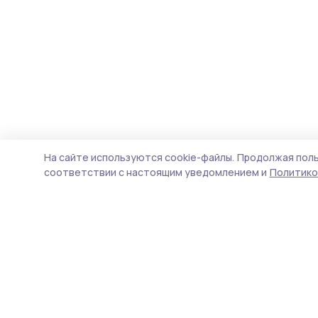
На сайте используются cookie-файлы.
Продолжая поль
соответствии с настоящим уведомлением и
Политико
Мичуринская правда
Новости
Истории
Карточки
Фотогалереи