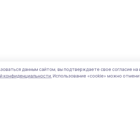
зоваться данным сайтом, вы подтверждаете свое согласие на 
й конфиденциальности.
Использование «cookie» можно отменит
Учредитель и издатель:
ООО «Издательский
Поли
дом «Тамбов»
Сайт
Адрес редакции:
393760, Тамбовская обл., г.
cook
Мичуринск, ул. Советская, д. 305
сайт
испо
Номер телефона редакции:
8(47545) 5-41-18
нас
(добавочный 1), 8(47545) 5-41-18 (добавочный
конф
2)
можн