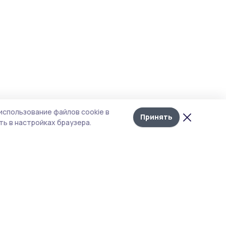
использование файлов cookie в
Принять
ь в настройках браузера.
тика конфиденциальности
 содержит сервисы, использующие
ies. Продолжая пользоваться данным
ом, вы подтверждаете свое согласие на
льзование файлов cookie в соответствии с
тоящим уведомлением и Политикой
иденциальности. Использование «cookie»
о отменить в настройках браузера.