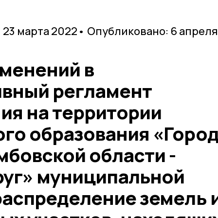
 23 марта 2022
• Опубликовано: 6 апреля
зменений в
вный регламент
ия на территории
го образования «Горо
мбовской области -
руг» муниципальной
распределение земель 