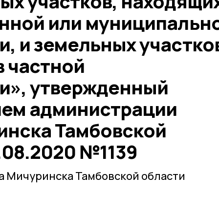
ых участков, находящи
енной или муниципальн
, и земельных участко
в частной
и», утвержденный
ием администрации
инска Тамбовской
.08.2020 №1139
а Мичуринска Тамбовской области