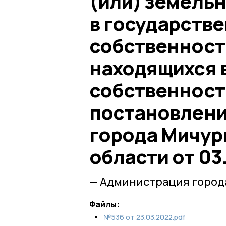
(или) земельн
в государств
собственности
находящихся 
собственност
постановлен
города Мичур
области от 03
— Администрация город
Файлы:
№536 от 23.03.2022.pdf