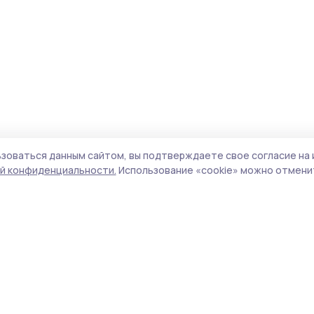
зоваться данным сайтом, вы подтверждаете свое согласие на 
й конфиденциальности.
Использование «cookie» можно отменит
Учредитель и издатель:
ООО «Издательский
Поли
дом «Тамбов»
Сайт
Адрес редакции:
393760, Тамбовская обл., г.
cook
Мичуринск, ул. Советская, д. 305
сайт
испо
Номер телефона редакции:
8(47545) 5-41-18
нас
(добавочный 1), 8(47545) 5-41-18 (добавочный
конф
2)
можн