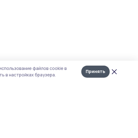
использование файлов cookie в
Принять
ь в настройках браузера.
тика конфиденциальности
 содержит сервисы, использующие
ies. Продолжая пользоваться данным
ом, вы подтверждаете свое согласие на
льзование файлов cookie в соответствии с
тоящим уведомлением и Политикой
иденциальности. Использование «cookie»
о отменить в настройках браузера.