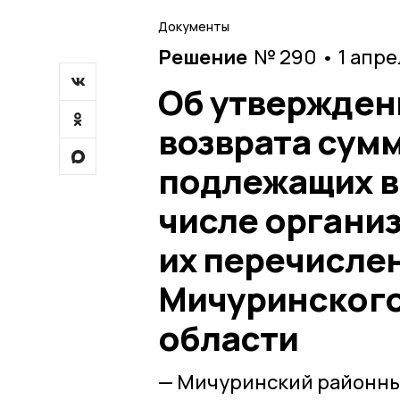
Документы
Решение
№ 290 • 1 апре
Об утвержден
возврата сум
подлежащих в
числе органи
их перечисле
Мичуринского
области
— Мичуринский районны