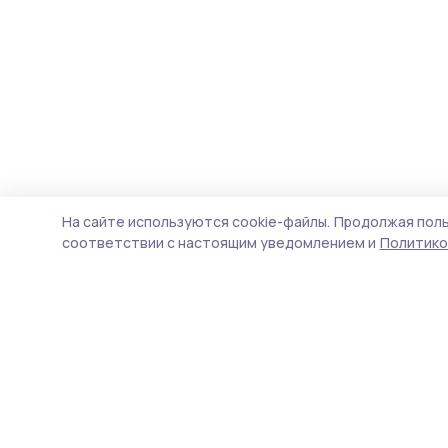
На сайте используются cookie-файлы.
Продолжая поль
соответствии с настоящим уведомлением и
Политико
Мичуринская правда
Новости
Истории
Карточки
Фотогалереи