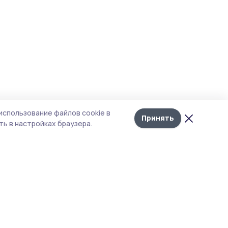
использование файлов cookie в
Принять
ь в настройках браузера.
тика конфиденциальности
 содержит сервисы, использующие
ies. Продолжая пользоваться данным
ом, вы подтверждаете свое согласие на
льзование файлов cookie в соответствии с
тоящим уведомлением и Политикой
иденциальности. Использование «cookie»
о отменить в настройках браузера.