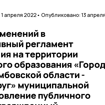
 1 апреля 2022
• Опубликовано: 13 апрел
зменений в
вный регламент
ия на территории
го образования «Горо
мбовской области -
руг» муниципальной
новление публичного