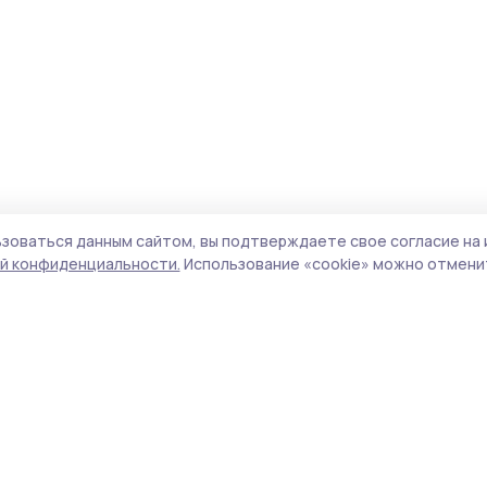
зоваться данным сайтом, вы подтверждаете свое согласие на 
й конфиденциальности.
Использование «cookie» можно отменит
Учредитель и издатель:
ООО «Издательский
Поли
дом «Тамбов»
Сайт
Адрес редакции:
393760, Тамбовская обл., г.
cook
Мичуринск, ул. Советская, д. 305
сайт
испо
Номер телефона редакции:
8(47545) 5-41-18
нас
(добавочный 1), 8(47545) 5-41-18 (добавочный
конф
2)
можн