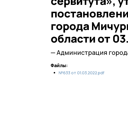
сервитута», 
постановлен
города Мичур
области от 03
— Администрация город
Файлы:
№633 от 01.03.2022.pdf