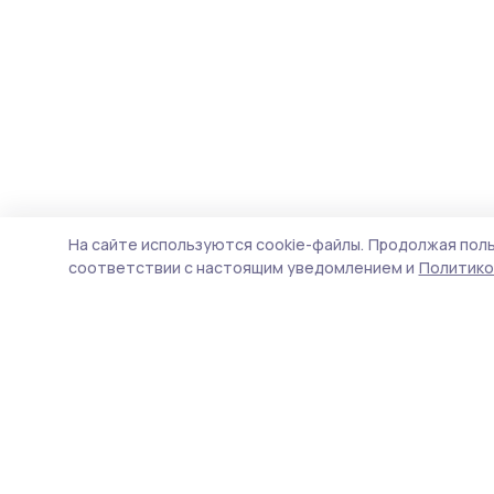
На сайте используются cookie-файлы.
Продолжая поль
соответствии с настоящим уведомлением и
Политико
Мичуринская правда
Новости
Истории
Карточки
Фотогалереи