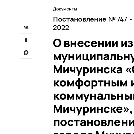
Документы
Постановление
№ 747 •
2022
О внесении и
муниципальну
Мичуринска «
комфортным и
коммунальным
Мичуринске»,
постановлени