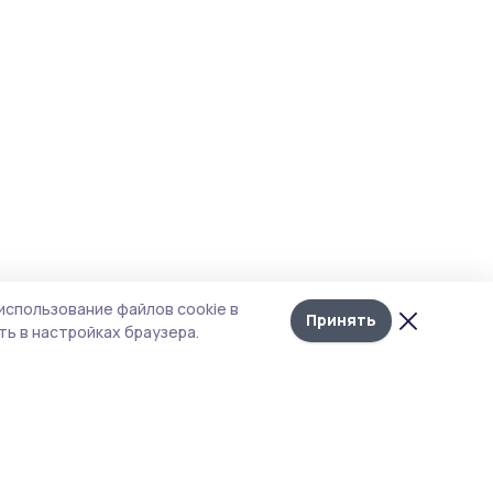
использование файлов cookie в
Принять
ь в настройках браузера.
тика конфиденциальности
 содержит сервисы, использующие
ies. Продолжая пользоваться данным
ом, вы подтверждаете свое согласие на
льзование файлов cookie в соответствии с