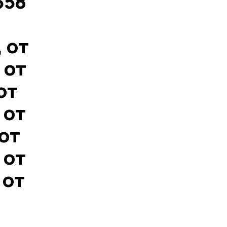
358
 от
 от
от
 от
 от
 от
 от