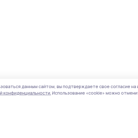
зоваться данным сайтом, вы подтверждаете свое согласие на 
й конфиденциальности.
Использование «cookie» можно отменит
Учредитель и издатель:
ООО «Издательский
Поли
дом «Тамбов»
Сайт
Адрес редакции:
393760, Тамбовская обл., г.
cook
Мичуринск, ул. Советская, д. 305
сайт
испо