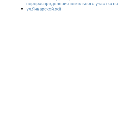
перераспределения земельного участка по
ул.Январской.pdf