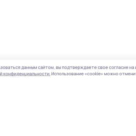
зоваться данным сайтом, вы подтверждаете свое согласие на 
й конфиденциальности.
Использование «cookie» можно отменит
Учредитель и издатель:
ООО «Издательский
Поли
дом «Тамбов»
Сайт
Адрес редакции:
393760, Тамбовская обл., г.
cook
Мичуринск, ул. Советская, д. 305
сайт
испо
Номер телефона редакции:
8(47545) 5-41-18
нас
(добавочный 1), 8(47545) 5-41-18 (добавочный
конф
2)
можн