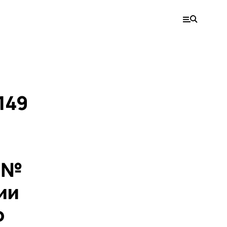
149
0 №
ии
о