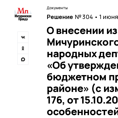
Документы
Решение
№ 304 • 1 июн
О внесении и
Мичуринского
народных депу
«Об утвержде
бюджетном пр
районе» (с из
176, от 15.10.
особенностей