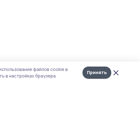
использование файлов cookie в
Принять
ь в настройках браузера.
тика конфиденциальности
 содержит сервисы, использующие
ies. Продолжая пользоваться данным
ом, вы подтверждаете свое согласие на
льзование файлов cookie в соответствии с
тоящим уведомлением и Политикой
иденциальности. Использование «cookie»
о отменить в настройках браузера.