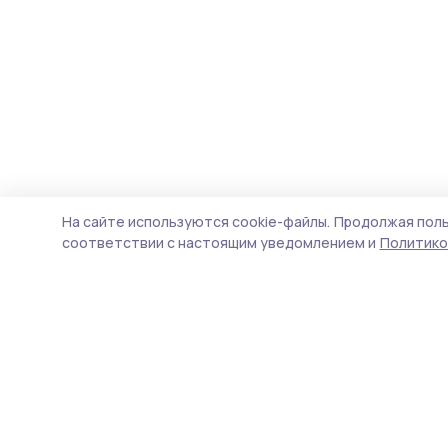
На сайте используются cookie-файлы.
Продолжая поль
соответствии с настоящим уведомлением и
Политико
Мичуринская правда
Новости
Истории
Карточки
Фотогалереи