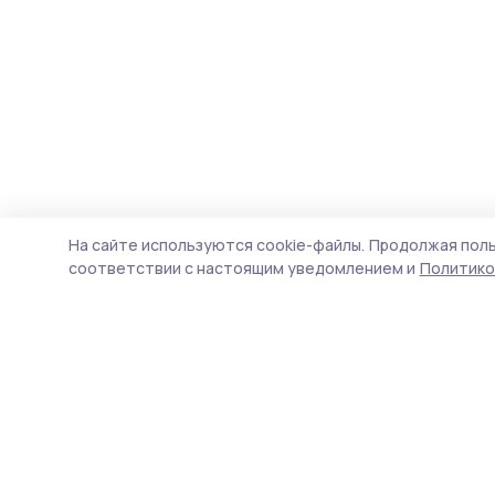
На сайте используются cookie-файлы.
Продолжая поль
соответствии с настоящим уведомлением и
Политико
Мичуринская правда
Новости
Истории
Карточки
Фотогалереи