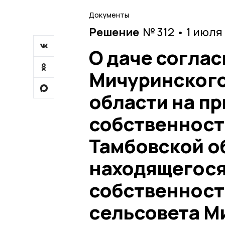
Документы
Решение
№ 312 • 1 июля
О даче согла
Мичуринского
области на п
собственност
Тамбовской о
находящегося
собственност
сельсовета М