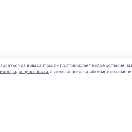
зоваться данным сайтом, вы подтверждаете свое согласие на 
й конфиденциальности.
Использование «cookie» можно отменит
Учредитель и издатель:
ООО «Издательский
Поли
дом «Тамбов»
Сайт
Адрес редакции:
393760, Тамбовская обл., г.
cook
Мичуринск, ул. Советская, д. 305
сайт
испо
Номер телефона редакции:
8(47545) 5-41-18
нас
(добавочный 1), 8(47545) 5-41-18 (добавочный
конф
2)
можн