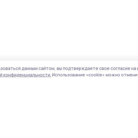
зоваться данным сайтом, вы подтверждаете свое согласие на 
й конфиденциальности.
Использование «cookie» можно отменит
Учредитель и издатель:
ООО «Издательский
Поли
дом «Тамбов»
Сайт
Адрес редакции:
393760, Тамбовская обл., г.
cook
Мичуринск, ул. Советская, д. 305
сайт
испо
Номер телефона редакции:
8(47545) 5-41-18
нас
(добавочный 1), 8(47545) 5-41-18 (добавочный
конф
2)
можн