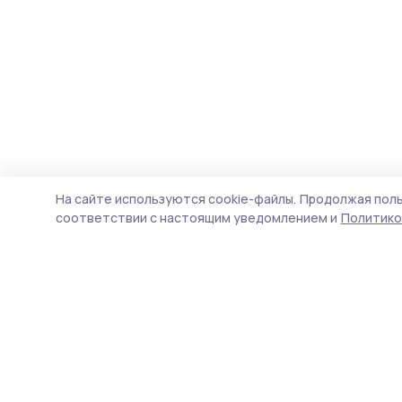
На сайте используются cookie-файлы.
Продолжая поль
соответствии с настоящим уведомлением и
Политико
Мичуринская правда
Новости
Истории
Карточки
Фотогалереи