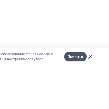
использование файлов cookie в
Принять
ь в настройках браузера.
тика конфиденциальности
 содержит сервисы, использующие
ies. Продолжая пользоваться данным
ом, вы подтверждаете свое согласие на
льзование файлов cookie в соответствии с
тоящим уведомлением и Политикой
иденциальности. Использование «cookie»
о отменить в настройках браузера.