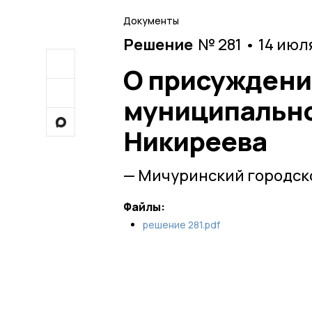
Документы
Решение
№ 281 • 14 июл
О присуждени
муниципально
Никиреева
— Мичуринский городско
Файлы:
решение 281.pdf