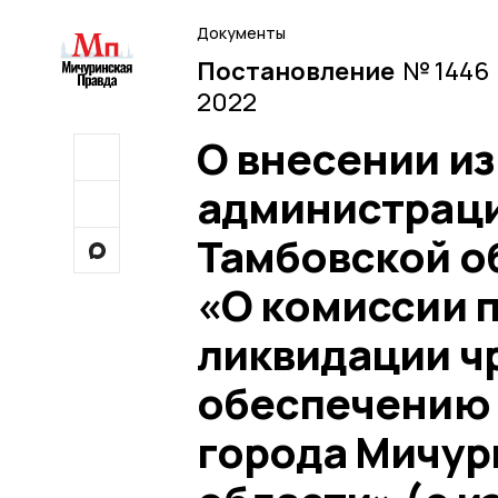
Документы
Постановление
№ 1446 
2022
О внесении и
администраци
Тамбовской об
«О комиссии 
ликвидации ч
обеспечению 
города Мичур