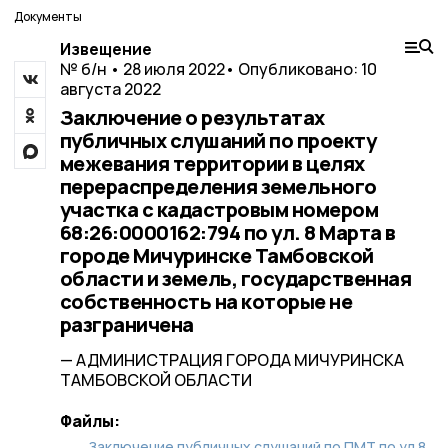
Документы
Извещение
№ б/н • 28 июля 2022
• Опубликовано: 10
августа 2022
Заключение о результатах
публичных слушаний по проекту
межевания территории в целях
перераспределения земельного
участка с кадастровым номером
68:26:0000162:794 по ул. 8 Марта в
городе Мичуринске Тамбовской
области и земель, государственная
собственность на которые не
разграничена
— АДМИНИСТРАЦИЯ ГОРОДА МИЧУРИНСКА
ТАМБОВСКОЙ ОБЛАСТИ
Файлы:
Заключение публичных слушаний по ПМТ по ул.8