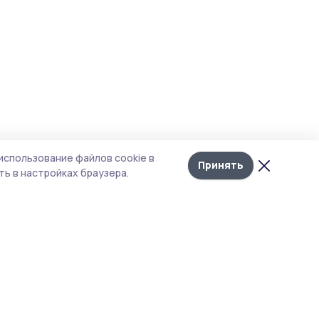
использование файлов cookie в
Принять
ь в настройках браузера.
тика конфиденциальности
 содержит сервисы, использующие
ies. Продолжая пользоваться данным
ом, вы подтверждаете свое согласие на
льзование файлов cookie в соответствии с
тоящим уведомлением и Политикой
иденциальности. Использование «cookie»
о отменить в настройках браузера.