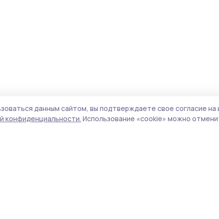
зоваться данным сайтом, вы подтверждаете свое согласие на 
й конфиденциальности.
Использование «cookie» можно отменит
Учредитель и издатель:
ООО «Издательский
Поли
дом «Тамбов»
Сайт
Адрес редакции:
393760, Тамбовская обл., г.
cook
Мичуринск, ул. Советская, д. 305
сайт
испо
Номер телефона редакции:
8(47545) 5-41-18
нас
(добавочный 1), 8(47545) 5-41-18 (добавочный
конф
2)
можн