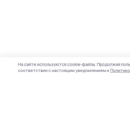
На сайте используются cookie-файлы.
Продолжая поль
соответствии с настоящим уведомлением и
Политико
Мичуринская правда
Новости
Истории
Карточки
Фотогалереи