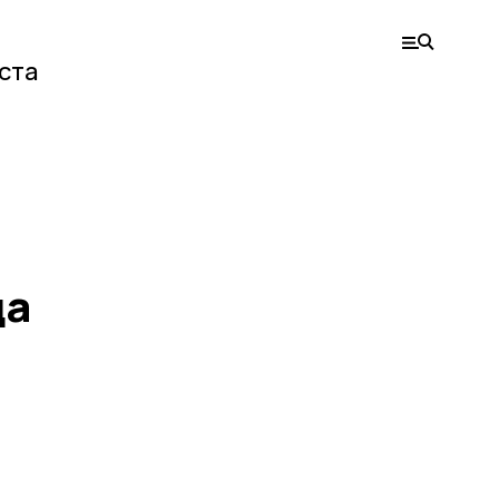
ста
да