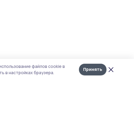
использование файлов cookie в
Принять
ь в настройках браузера.
тика конфиденциальности
 содержит сервисы, использующие
ies. Продолжая пользоваться данным
ом, вы подтверждаете свое согласие на
льзование файлов cookie в соответствии с
тоящим уведомлением и Политикой
иденциальности. Использование «cookie»
о отменить в настройках браузера.