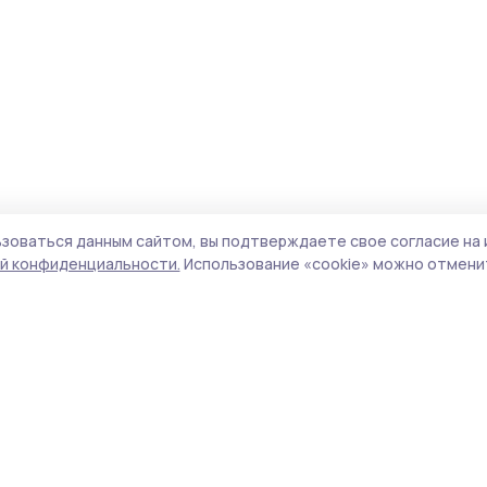
зоваться данным сайтом, вы подтверждаете свое согласие на 
й конфиденциальности.
Использование «cookie» можно отменит
Учредитель и издатель:
ООО «Издательский
Поли
дом «Тамбов»
Сайт
Адрес редакции:
393760, Тамбовская обл., г.
cook
Мичуринск, ул. Советская, д. 305
сайт
испо
Номер телефона редакции:
8(47545) 5-41-18
нас
(добавочный 1), 8(47545) 5-41-18 (добавочный
конф
2)
можн