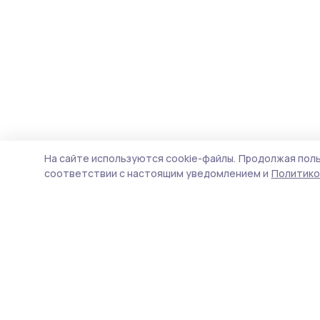
На сайте используются cookie-файлы.
Продолжая поль
соответствии с настоящим уведомлением и
Политико
Мичуринская правда
Новости
Истории
Карточки
Фотогалереи