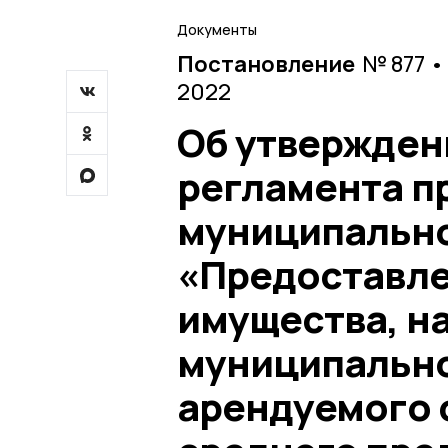
Документы
Постановление
№ 877 •
2022
Об утвержден
регламента п
муниципально
«Предоставл
имущества, н
муниципально
арендуемого 