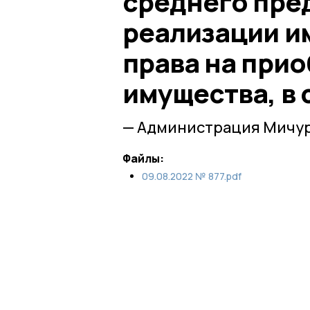
среднего пре
реализации и
права на при
имущества, в
— Администрация Мичур
Файлы:
09.08.2022 № 877.pdf