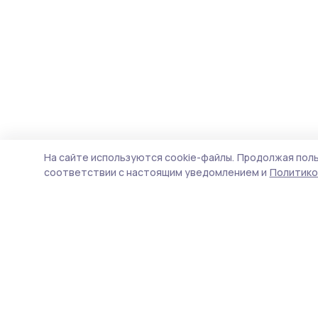
На сайте используются cookie-файлы.
Продолжая поль
соответствии с настоящим уведомлением и
Политико
Мичуринская правда
Новости
Истории
Карточки
Фотогалереи