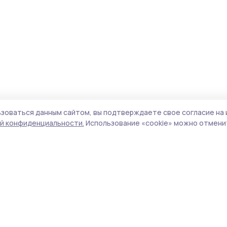
зоваться данным сайтом, вы подтверждаете свое согласие на 
й конфиденциальности.
Использование «cookie» можно отменит
Учредитель и издатель:
ООО «Издательский
Поли
дом «Тамбов»
Сайт
Адрес редакции:
393760, Тамбовская обл., г.
cook
Мичуринск, ул. Советская, д. 305
сайт
испо
Номер телефона редакции:
8(47545) 5-41-18
нас
(добавочный 1), 8(47545) 5-41-18 (добавочный
конф
2)
можн