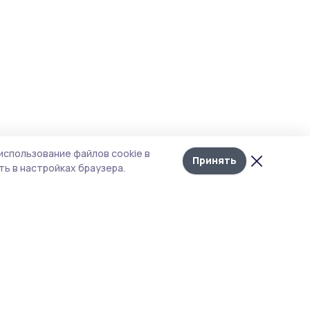
использование файлов cookie в
Принять
ь в настройках браузера.
тика конфиденциальности
 содержит сервисы, использующие
ies. Продолжая пользоваться данным
ом, вы подтверждаете свое согласие на
льзование файлов cookie в соответствии с
тоящим уведомлением и Политикой
иденциальности. Использование «cookie»
о отменить в настройках браузера.