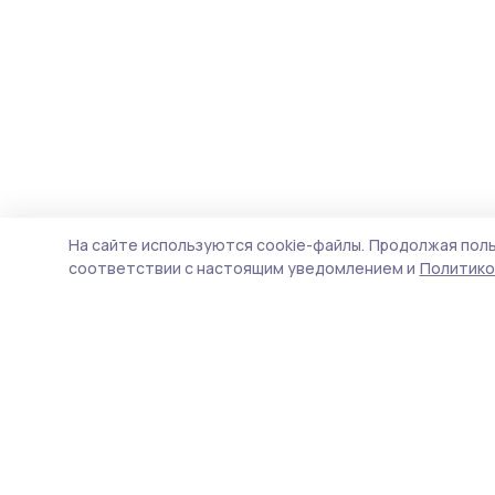
На сайте используются cookie-файлы.
Продолжая поль
соответствии с настоящим уведомлением и
Политико
Мичуринская правда
Новости
Истории
Карточки
Фотогалереи