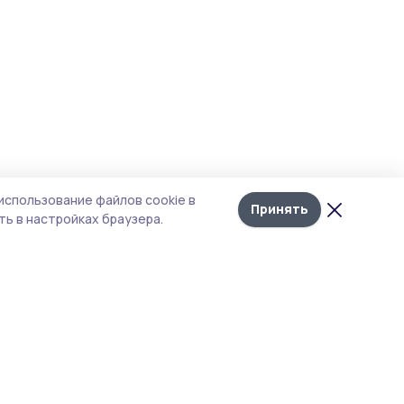
использование файлов cookie в
Принять
ь в настройках браузера.
тика конфиденциальности
 содержит сервисы, использующие
ies. Продолжая пользоваться данным
ом, вы подтверждаете свое согласие на
льзование файлов cookie в соответствии с
тоящим уведомлением и Политикой
иденциальности. Использование «cookie»
о отменить в настройках браузера.