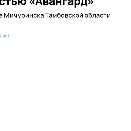
стью «Авангард»
а Мичуринска Тамбовской области
А.pdf