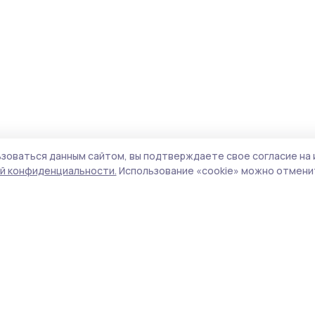
зоваться данным сайтом, вы подтверждаете свое согласие на 
й конфиденциальности.
Использование «cookie» можно отменит
Учредитель и издатель:
ООО «Издательский
Поли
дом «Тамбов»
Сайт
Адрес редакции:
393760, Тамбовская обл., г.
cook
Мичуринск, ул. Советская, д. 305
сайт
испо
Номер телефона редакции:
8(47545) 5-41-18
нас
(добавочный 1), 8(47545) 5-41-18 (добавочный
конф
2)
можн