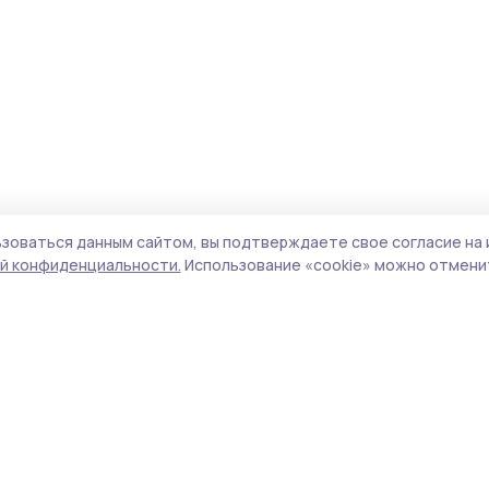
зоваться данным сайтом, вы подтверждаете свое согласие на 
й конфиденциальности.
Использование «cookie» можно отменит
Учредитель и издатель:
ООО «Издательский
Поли
дом «Тамбов»
Сайт
Адрес редакции:
393760, Тамбовская обл., г.
cook
Мичуринск, ул. Советская, д. 305
сайт
испо
Номер телефона редакции:
8(47545) 5-41-18
нас
(добавочный 1), 8(47545) 5-41-18 (добавочный
конф
2)
можн