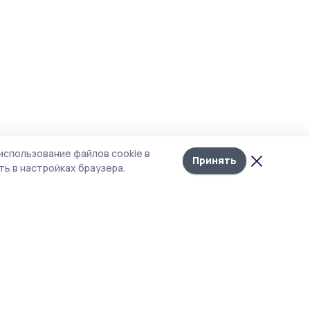
использование файлов cookie в
Принять
ь в настройках браузера.
тика конфиденциальности
 содержит сервисы, использующие
ies. Продолжая пользоваться данным
ом, вы подтверждаете свое согласие на
льзование файлов cookie в соответствии с
тоящим уведомлением и Политикой
иденциальности. Использование «cookie»
о отменить в настройках браузера.