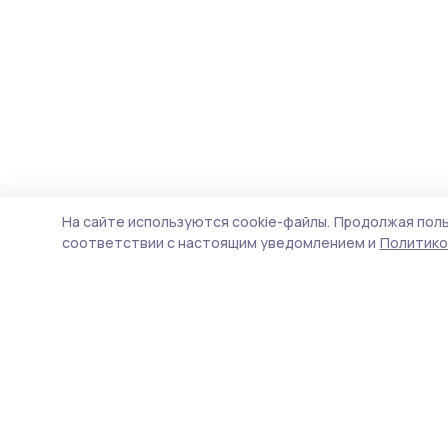
На сайте используются cookie-файлы.
Продолжая поль
соответствии с настоящим уведомлением и
Политико
Мичуринская правда
Новости
Истории
Карточки
Фотогалереи