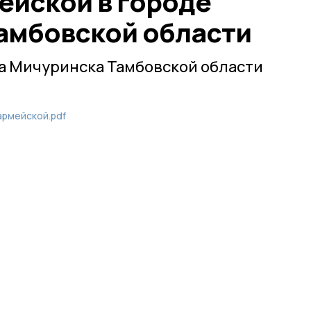
ейской в городе
амбовской области
а Мичуринска Тамбовской области
армейской.pdf