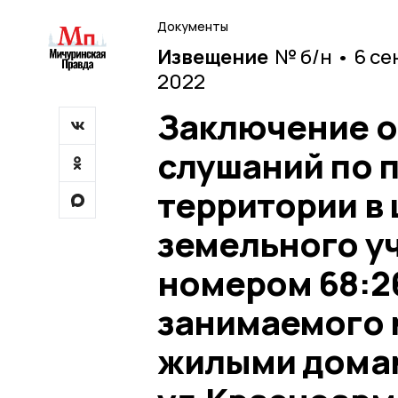
Документы
Извещение
№ б/н • 6 с
2022
Заключение о
слушаний по 
территории в
земельного у
номером 68:2
занимаемого
жилыми домам