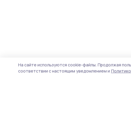
На сайте используются cookie-файлы.
Продолжая поль
соответствии с настоящим уведомлением и
Политико
Мичуринская правда
Новости
Истории
Карточки
Фотогалереи