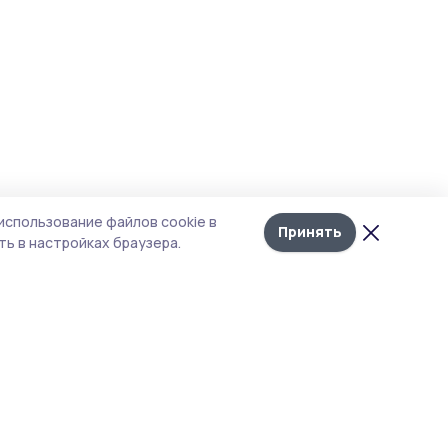
использование файлов cookie в
Принять
ь в настройках браузера.
тика конфиденциальности
 содержит сервисы, использующие
ies. Продолжая пользоваться данным
ом, вы подтверждаете свое согласие на
льзование файлов cookie в соответствии с
тоящим уведомлением и Политикой
иденциальности. Использование «cookie»
о отменить в настройках браузера.