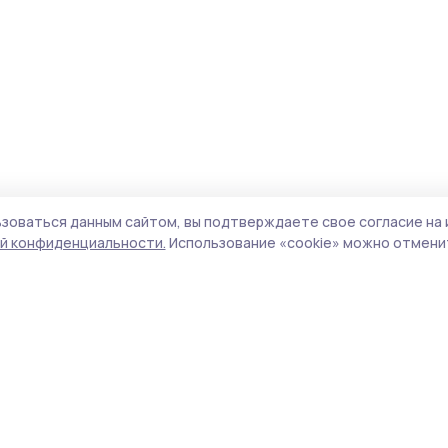
зоваться данным сайтом, вы подтверждаете свое согласие на 
й конфиденциальности.
Использование «cookie» можно отменит
Учредитель и издатель:
ООО «Издательский
Поли
дом «Тамбов»
Сайт
Адрес редакции:
393760, Тамбовская обл., г.
cook
Мичуринск, ул. Советская, д. 305
сайт
испо
Номер телефона редакции:
8(47545) 5-41-18
нас
(добавочный 1), 8(47545) 5-41-18 (добавочный
конф
2)
можн