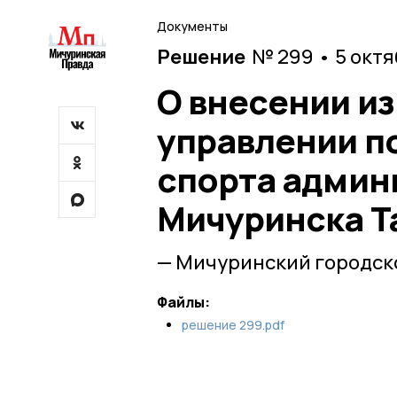
Документы
Решение
№ 299 • 5 окт
О внесении и
управлении по
спорта админ
Мичуринска Т
— Мичуринский городско
Файлы:
решение 299.pdf