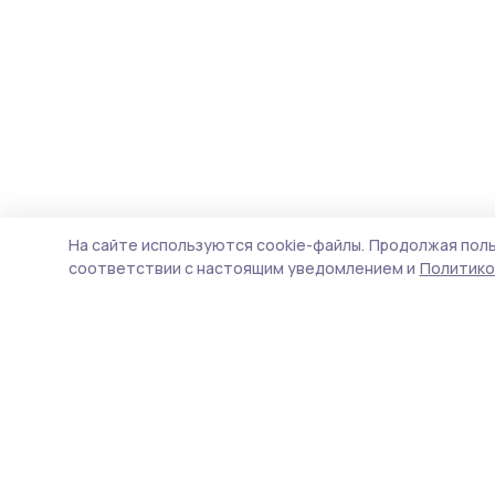
На сайте используются cookie-файлы.
Продолжая поль
соответствии с настоящим уведомлением и
Политико
Мичуринская правда
Новости
Истории
Карточки
Фотогалереи