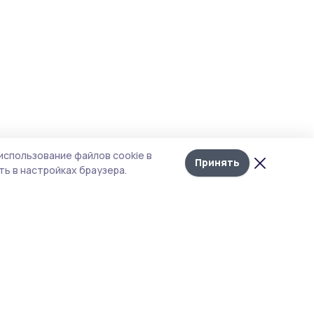
использование файлов cookie в
Принять
ь в настройках браузера.
тика конфиденциальности
 содержит сервисы, использующие
ies. Продолжая пользоваться данным
ом, вы подтверждаете свое согласие на
льзование файлов cookie в соответствии с
тоящим уведомлением и Политикой
иденциальности. Использование «cookie»
о отменить в настройках браузера.