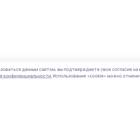
зоваться данным сайтом, вы подтверждаете свое согласие на 
й конфиденциальности.
Использование «cookie» можно отменит
Учредитель и издатель:
ООО «Издательский
Поли
дом «Тамбов»
Сайт
Адрес редакции:
393760, Тамбовская обл., г.
cook
Мичуринск, ул. Советская, д. 305
сайт
испо
Номер телефона редакции:
8(47545) 5-41-18
нас
(добавочный 1), 8(47545) 5-41-18 (добавочный
конф
2)
можн