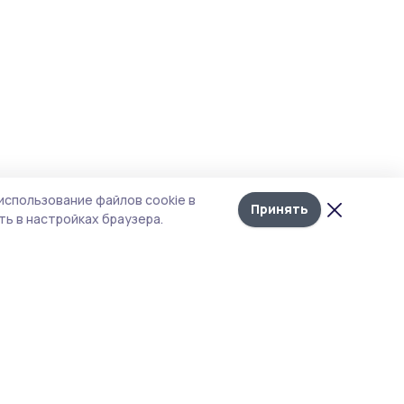
использование файлов cookie в
Принять
ь в настройках браузера.
тика конфиденциальности
 содержит сервисы, использующие
ies. Продолжая пользоваться данным
ом, вы подтверждаете свое согласие на
льзование файлов cookie в соответствии с
тоящим уведомлением и Политикой
иденциальности. Использование «cookie»
о отменить в настройках браузера.