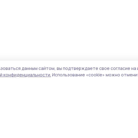
зоваться данным сайтом, вы подтверждаете свое согласие на 
й конфиденциальности.
Использование «cookie» можно отменит
Учредитель и издатель:
ООО «Издательский
Поли
дом «Тамбов»
Сайт
Адрес редакции:
393760, Тамбовская обл., г.
cook
Мичуринск, ул. Советская, д. 305
сайт
испо
Номер телефона редакции:
8(47545) 5-41-18
нас
(добавочный 1), 8(47545) 5-41-18 (добавочный
конф
2)
можн