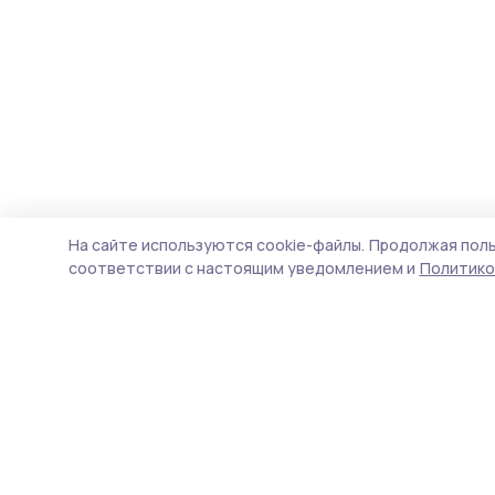
На сайте используются cookie-файлы.
Продолжая поль
соответствии с настоящим уведомлением и
Политико
Мичуринская правда
Новости
Истории
Карточки
Фотогалереи