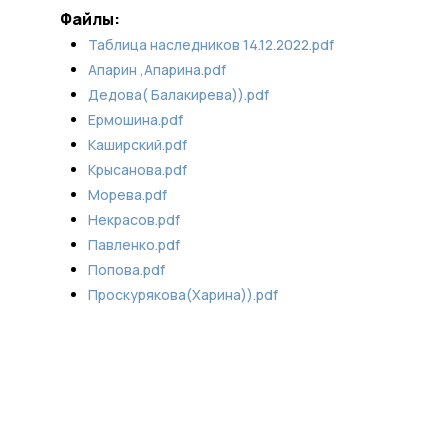
Файлы:
Таблица наследников 14.12.2022.pdf
Апарин ,Апарина.pdf
Дедова( Балакирева)).pdf
Ермошина.pdf
Каширский.pdf
Крысанова.pdf
Морева.pdf
Некрасов.pdf
Павленко.pdf
Попова.pdf
Проскурякова(Харина)).pdf