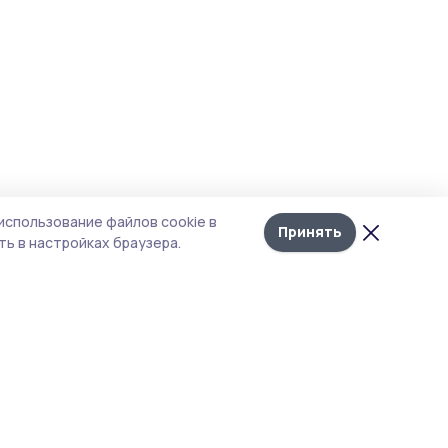
использование файлов cookie в
Принять
ь в настройках браузера.
тика конфиденциальности
 содержит сервисы, использующие
ies. Продолжая пользоваться данным
ом, вы подтверждаете свое согласие на
льзование файлов cookie в соответствии с
тоящим уведомлением и Политикой
иденциальности. Использование «cookie»
о отменить в настройках браузера.