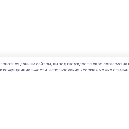
зоваться данным сайтом, вы подтверждаете свое согласие на 
й конфиденциальности.
Использование «cookie» можно отменит
Учредитель и издатель:
ООО «Издательский
Поли
дом «Тамбов»
Сайт
Адрес редакции:
393760, Тамбовская обл., г.
cook
Мичуринск, ул. Советская, д. 305
сайт
испо
Номер телефона редакции:
8(47545) 5-41-18
нас
(добавочный 1), 8(47545) 5-41-18 (добавочный
конф
2)
можн