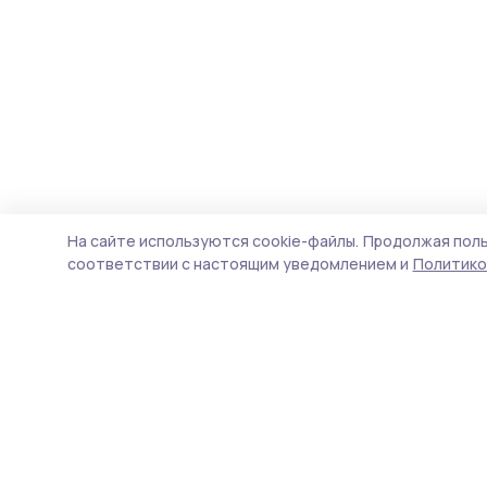
На сайте используются cookie-файлы.
Продолжая поль
соответствии с настоящим уведомлением и
Политико
Мичуринская правда
Новости
Истории
Карточки
Фотогалереи