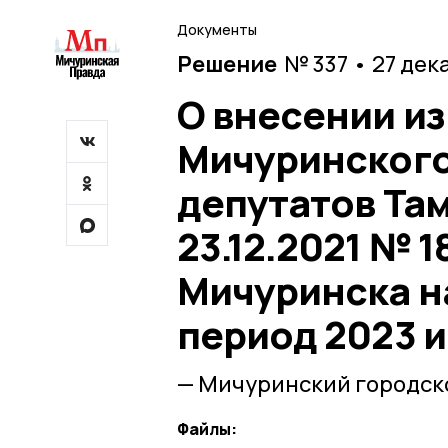
Документы
Решение
№ 337 • 27 дек
О внесении и
Мичуринского
депутатов Та
23.12.2021 № 
Мичуринска на
период 2023 и
— Мичуринский городско
Файлы: