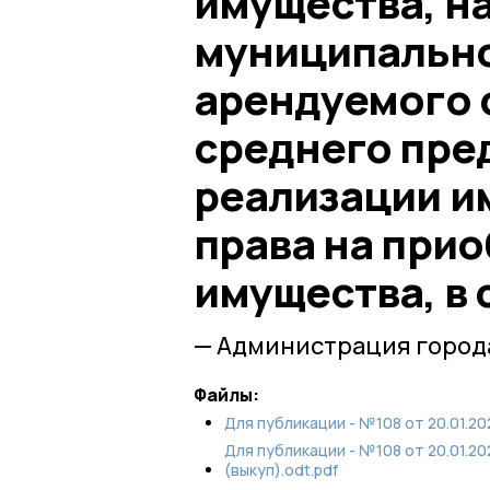
имущества, н
муниципально
арендуемого 
среднего пре
реализации и
права на при
имущества, в
— Администрация город
Файлы:
Для публикации - №108 от 20.01.2
Для публикации - №108 от 20.01.2
(выкуп).odt.pdf