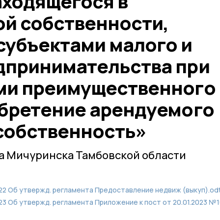
аходящегося в
й собственности,
субъектами малого и
дпринимательства при
ми преимущественного
обретение арендуемого
 собственность»
а Мичуринска Тамбовской области
022 Об утвержд. регламента Предоставление недвиж (выкуп).odt
023 Об утвержд. регламента Приложение к пост от 20.01.2023 №