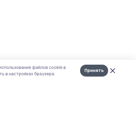
использование файлов cookie в
Принять
ь в настройках браузера.
тика конфиденциальности
 содержит сервисы, использующие
ies. Продолжая пользоваться данным
ом, вы подтверждаете свое согласие на
льзование файлов cookie в соответствии с
тоящим уведомлением и Политикой
иденциальности. Использование «cookie»
о отменить в настройках браузера.