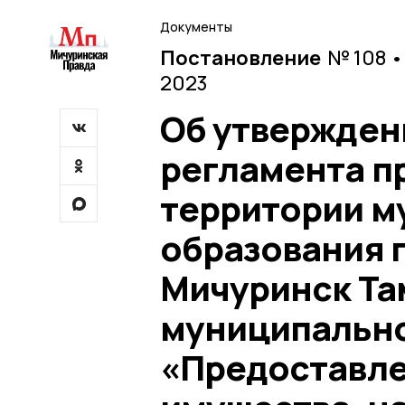
Документы
Постановление
№ 108 •
2023
Об утвержден
регламента п
территории м
образования г
Мичуринск Та
муниципально
«Предоставл