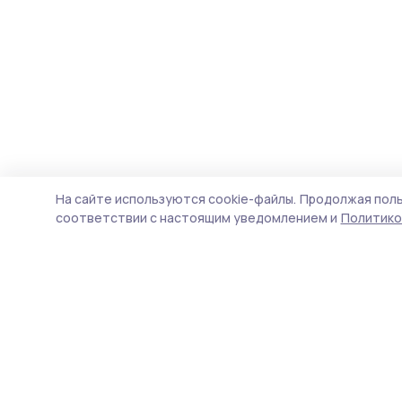
На сайте используются cookie-файлы.
Продолжая поль
соответствии с настоящим уведомлением и
Политико
Мичуринская правда
Новости
Истории
Карточки
Фотогалереи