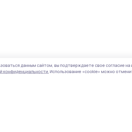
зоваться данным сайтом, вы подтверждаете свое согласие на 
й конфиденциальности.
Использование «cookie» можно отменит
Учредитель и издатель:
ООО «Издательский
Поли
дом «Тамбов»
Сайт
Адрес редакции:
393760, Тамбовская обл., г.
cook
Мичуринск, ул. Советская, д. 305
сайт
испо
Номер телефона редакции:
8(47545) 5-41-18
нас
(добавочный 1), 8(47545) 5-41-18 (добавочный
конф
2)
можн