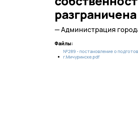
собственност
разграничена
— Администрация город
Файлы:
№289 - постановление о подготов
г.Мичуринске.pdf