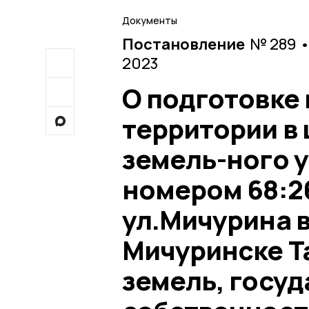
Документы
Постановление
№ 289 •
2023
О подготовке
территории в
земель-ного 
номером 68:26
ул.Мичурина 
Мичуринске Т
земель, госу