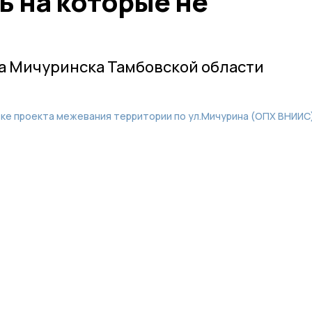
ь на которые не
а Мичуринска Тамбовской области
ке проекта межевания территории по ул.Мичурина (ОПХ ВНИИС)