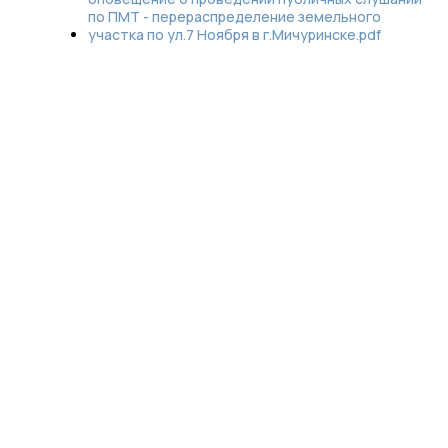
по ПМТ - перераспределение земельного
учаcтка по ул.7 Ноября в г.Мичуринске.pdf