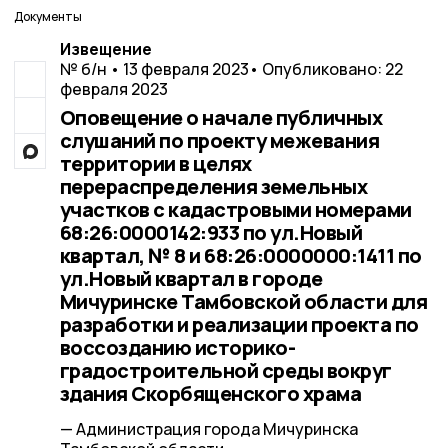
Документы
Извещение
№ б/н • 13 февраля 2023
• Опубликовано: 22
февраля 2023
Оповещение о начале публичных
слушаний по проекту межевания
территории в целях
перераспределения земельных
участков с кадастровыми номерами
68:26:0000142:933 по ул.Новый
квартал, № 8 и 68:26:0000000:1411 по
ул.Новый квартал в городе
Мичуринске Тамбовской области для
разработки и реализации проекта по
воссозданию историко-
градостроительной среды вокруг
здания Скорбященского храма
— Администрация города Мичуринска