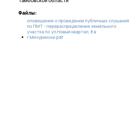
Тамбовской области
Файлы:
оповещение о проведении публичных слушаний
по ПМТ - перераспределение земельного
учаcтка по ул.Новый квартал, 8 в
г.Мичуринске.pdf