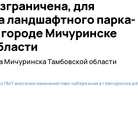
зграничена, для
а ландшафтного парка-
 городе Мичуринске
бласти
а Мичуринска Тамбовской области
о ПМТ внесение изменений парк-набережная в г.Мичуринске.pd