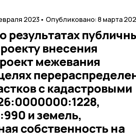
февраля 2023
• Опубликовано: 8 марта 20
 результатах публичн
проекту внесения
проект межевания
 целях перераспределе
астков с кадастровыми
26:0000000:1228,
:990 и земель,
ная собственность на