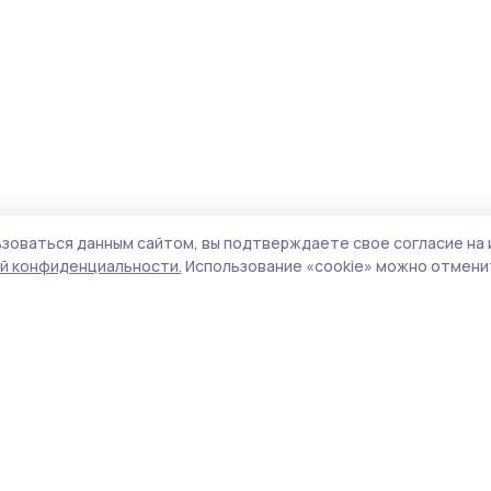
зоваться данным сайтом, вы подтверждаете свое согласие на 
й конфиденциальности.
Использование «cookie» можно отменит
Учредитель и издатель:
ООО «Издательский
Поли
дом «Тамбов»
Сайт
Адрес редакции:
393760, Тамбовская обл., г.
cook
Мичуринск, ул. Советская, д. 305
сайт
испо
Номер телефона редакции:
8(47545) 5-41-18
нас
(добавочный 1), 8(47545) 5-41-18 (добавочный
конф
2)
можн