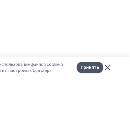
использование файлов cookie в
Принять
ь в настройках браузера.
тика конфиденциальности
 содержит сервисы, использующие
ies. Продолжая пользоваться данным
ом, вы подтверждаете свое согласие на
льзование файлов cookie в соответствии с
тоящим уведомлением и Политикой
иденциальности. Использование «cookie»
о отменить в настройках браузера.