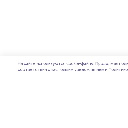
На сайте используются cookie-файлы.
Продолжая поль
соответствии с настоящим уведомлением и
Политико
Мичуринская правда
Новости
Истории
Карточки
Фотогалереи