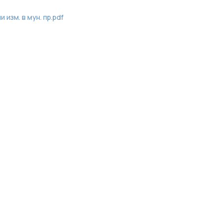
 изм. в мун. пр.pdf