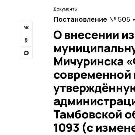
Документы
Постановление
№ 505 •
О внесении и
муниципальну
Мичуринска «
современной 
утверждённу
администраци
Тамбовской об
1093 (с изме