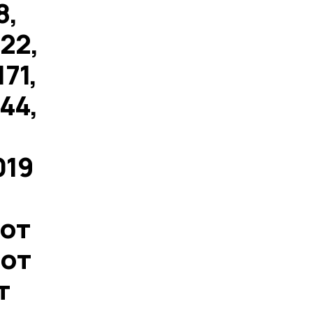
8,
22,
71,
44,
019
 от
 от
т