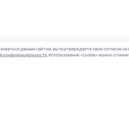
зоваться данным сайтом, вы подтверждаете свое согласие на 
й конфиденциальности.
Использование «cookie» можно отменит
Учредитель и издатель:
ООО «Издательский
Поли
дом «Тамбов»
Сайт
Адрес редакции:
393760, Тамбовская обл., г.
cook
Мичуринск, ул. Советская, д. 305
сайт
испо
Номер телефона редакции:
8(47545) 5-41-18
нас
(добавочный 1), 8(47545) 5-41-18 (добавочный
конф
2)
можн
Электронная почта редакции:
Все 
michpravda@mail.ru
,
nasheslovo.idm@gmail.com
авто
цити
Главный редактор:
Потапова Е.А.
гипе