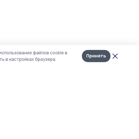
использование файлов cookie в
Принять
ь в настройках браузера.
тика конфиденциальности
 содержит сервисы, использующие
ies. Продолжая пользоваться данным
ом, вы подтверждаете свое согласие на
льзование файлов cookie в соответствии с
тоящим уведомлением и Политикой
иденциальности. Использование «cookie»
о отменить в настройках браузера.
материалы сайта защищены законом об
рских правах. При полном или частичном
ровании материалов наличие активной
рссылки на источник https://michpravda.ruи