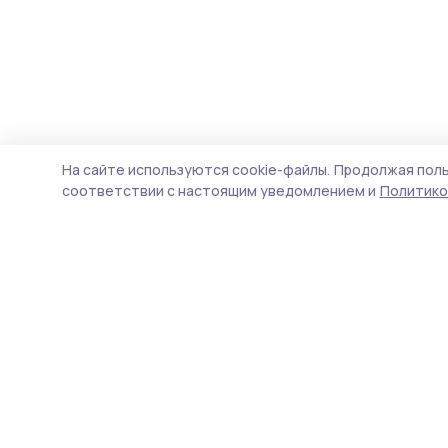
На сайте используются cookie-файлы.
Продолжая поль
соответствии с настоящим уведомлением и
Политико
Мичуринская правда
Новости
Истории
Карточки
Фотогалереи
Проекты
Новости компаний