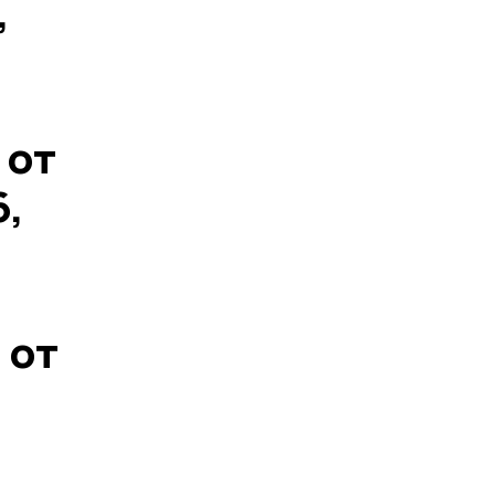
,
 от
6,
 от