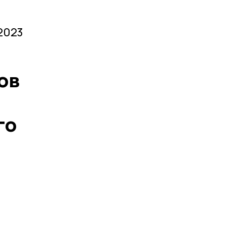
2023
ов
го