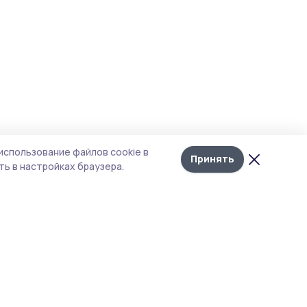
использование файлов cookie в
Принять
ь в настройках браузера.
тика конфиденциальности
 содержит сервисы, использующие
ies. Продолжая пользоваться данным
ом, вы подтверждаете свое согласие на
льзование файлов cookie в соответствии с
тоящим уведомлением и Политикой
иденциальности. Использование «cookie»
о отменить в настройках браузера.