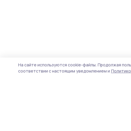
На сайте используются cookie-файлы.
Продолжая поль
соответствии с настоящим уведомлением и
Политико
Мичуринская правда
Новости
Истории
Карточки
Фотогалереи