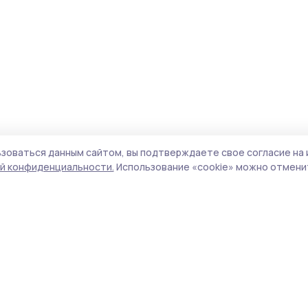
зоваться данным сайтом, вы подтверждаете свое согласие на 
й конфиденциальности.
Использование «cookie» можно отменит
Учредитель и издатель:
ООО «Издательский
Поли
дом «Тамбов»
Сайт
Адрес редакции:
393760, Тамбовская обл., г.
cook
Мичуринск, ул. Советская, д. 305
сайт
испо
Номер телефона редакции:
8(47545) 5-41-18
нас
(добавочный 1), 8(47545) 5-41-18 (добавочный
конф
2)
можн