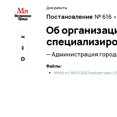
Документы
Постановление
№ 616 •
Об организац
специализиро
— Администрация город
Файлы:
№616 от 28.03.2023 муп ритуал с 21