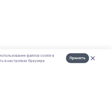
использование файлов cookie в
Принять
ь в настройках браузера.
тика конфиденциальности
 содержит сервисы, использующие
ies. Продолжая пользоваться данным
ом, вы подтверждаете свое согласие на
льзование файлов cookie в соответствии с
тоящим уведомлением и Политикой
иденциальности. Использование «cookie»
о отменить в настройках браузера.