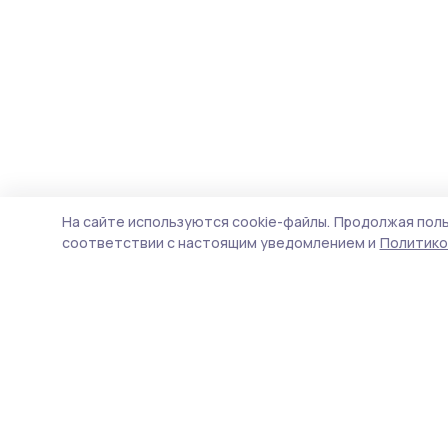
На сайте используются cookie-файлы.
Продолжая поль
соответствии с настоящим уведомлением и
Политико
Мичуринская правда
Новости
Истории
Карточки
Фотогалереи