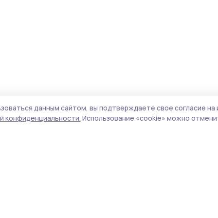
зоваться данным сайтом, вы подтверждаете свое согласие на 
й конфиденциальности.
Использование «cookie» можно отменит
Учредитель и издатель:
ООО «Издательский
Поли
дом «Тамбов»
Сайт
Адрес редакции:
393760, Тамбовская обл., г.
cook
Мичуринск, ул. Советская, д. 305
сайт
испо
Номер телефона редакции:
8(47545) 5-41-18
нас
(добавочный 1), 8(47545) 5-41-18 (добавочный
конф
2)
можн