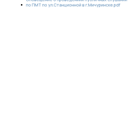
по ПМТ по ул.Станционной в г.Мичуринске.pdf