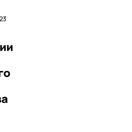
23
нии
го
ва