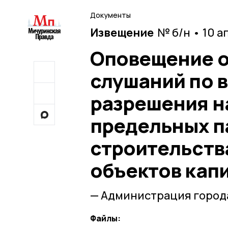
Документы
Извещение
№ б/н • 10 а
Оповещение о
слушаний по 
разрешения н
предельных п
строительств
объектов кап
— Администрация город
Файлы: