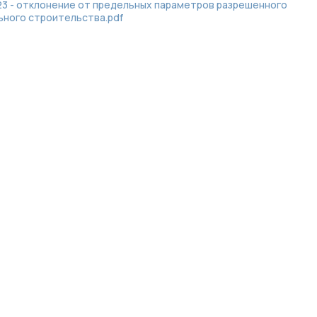
23 - отклонение от предельных параметров разрешенного
ьного строительства.pdf