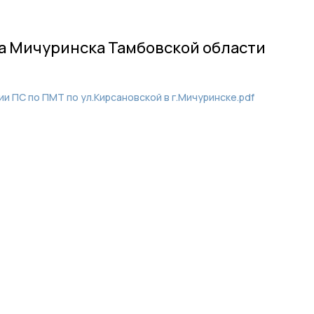
а Мичуринска Тамбовской области
и ПС по ПМТ по ул.Кирсановской в г.Мичуринске.pdf