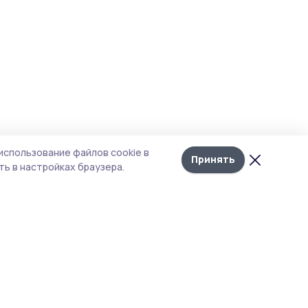
использование файлов cookie в
Принять
ь в настройках браузера.
тика конфиденциальности
 содержит сервисы, использующие
ies. Продолжая пользоваться данным
ом, вы подтверждаете свое согласие на
льзование файлов cookie в соответствии с
тоящим уведомлением и Политикой
иденциальности. Использование «cookie»
о отменить в настройках браузера.