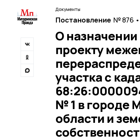
Документы
Постановление
№ 876 •
О назначении
проекту меже
перераспреде
участка с ка
68:26:0000094
№ 1 в городе
области и зем
собственност