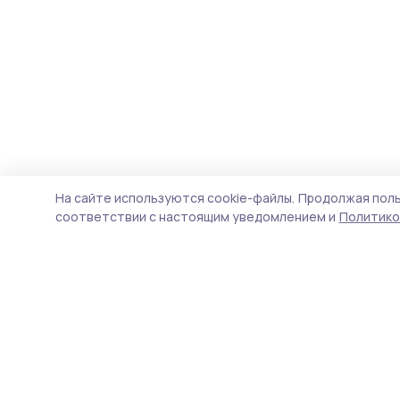
На сайте используются cookie-файлы.
Продолжая поль
соответствии с настоящим уведомлением и
Политико
Мичуринская правда
Новости
Истории
Карточки
Фотогалереи