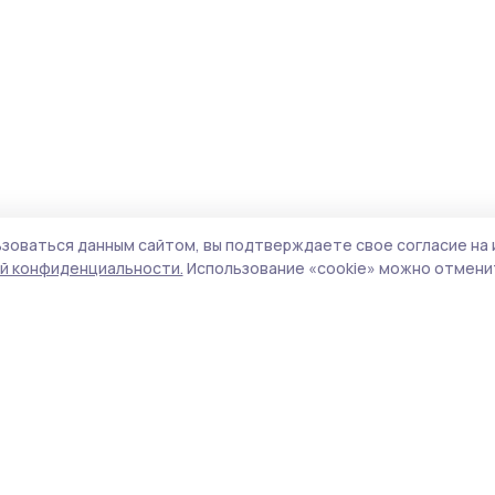
зоваться данным сайтом, вы подтверждаете свое согласие на 
й конфиденциальности.
Использование «cookie» можно отменит
Учредитель и издатель:
ООО «Издательский
Поли
дом «Тамбов»
Сайт
Адрес редакции:
393760, Тамбовская обл., г.
cook
Мичуринск, ул. Советская, д. 305
сайт
испо
Номер телефона редакции:
8(47545) 5-41-18
нас
(добавочный 1), 8(47545) 5-41-18 (добавочный
конф
2)
можн