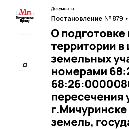
Документы
Постановление
№ 879 •
О подготовке
территории в
земельных уч
номерами 68:
68:26:0000086
пересечения у
г.Мичуринске
земель, госу