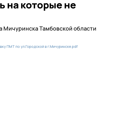
ь на которые не
а Мичуринска Тамбовской области
ку ПМТ по ул.Городской в г.Мичуринске.pdf