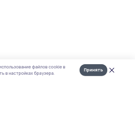
использование файлов cookie в
Принять
ь в настройках браузера.
тика конфиденциальности
 содержит сервисы, использующие
ies. Продолжая пользоваться данным
ом, вы подтверждаете свое согласие на
льзование файлов cookie в соответствии с
тоящим уведомлением и Политикой
иденциальности. Использование «cookie»
о отменить в настройках браузера.