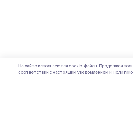
На сайте используются cookie-файлы.
Продолжая поль
соответствии с настоящим уведомлением и
Политико
Мичуринская правда
Новости
Истории
Карточки
Фотогалереи