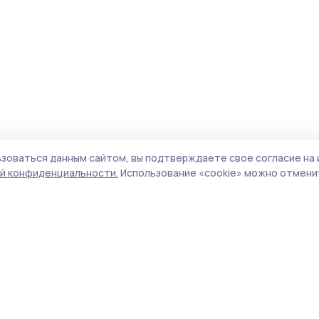
зоваться данным сайтом, вы подтверждаете свое согласие на 
й конфиденциальности.
Использование «cookie» можно отменит
Учредитель и издатель:
ООО «Издательский
Поли
дом «Тамбов»
Сайт
Адрес редакции:
393760, Тамбовская обл., г.
cook
Мичуринск, ул. Советская, д. 305
сайт
испо
Номер телефона редакции:
8(47545) 5-41-18
нас
(добавочный 1), 8(47545) 5-41-18 (добавочный
конф
2)
можн