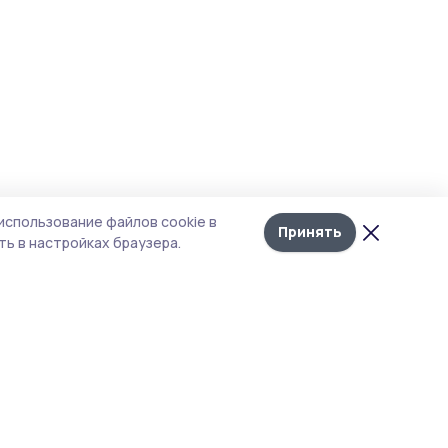
использование файлов cookie в
Принять
ь в настройках браузера.
тика конфиденциальности
 содержит сервисы, использующие
ies. Продолжая пользоваться данным
ом, вы подтверждаете свое согласие на
льзование файлов cookie в соответствии с
тоящим уведомлением и Политикой
иденциальности. Использование «cookie»
о отменить в настройках браузера.