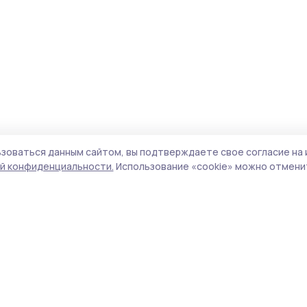
зоваться данным сайтом, вы подтверждаете свое согласие на 
й конфиденциальности.
Использование «cookie» можно отменит
Учредитель и издатель:
ООО «Издательский
Поли
дом «Тамбов»
Сайт
Адрес редакции:
393760, Тамбовская обл., г.
cook
Мичуринск, ул. Советская, д. 305
сайт
испо
Номер телефона редакции:
8(47545) 5-41-18
нас
(добавочный 1), 8(47545) 5-41-18 (добавочный
конф
2)
можн