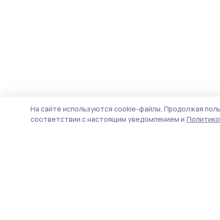
На сайте используются cookie-файлы.
Продолжая поль
соответствии с настоящим уведомлением и
Политико
Мичуринская правда
Новости
Истории
Карточки
Фотогалереи