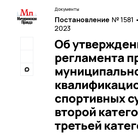
Документы
Постановление
№ 1581 
2023
Об утвержден
регламента п
муниципально
квалификацио
спортивных с
второй катег
третьей кате