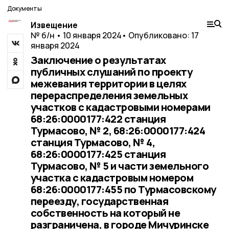
Документы
Извещение
№ б/н • 10 января 2024
• Опубликовано: 17
января 2024
Заключение о результатах
публичных слушаний по проекту
межевания территории в целях
перераспределения земельных
участков с кадастровыми номерами
68:26:0000177:422 станция
Турмасово, № 2, 68:26:0000177:424
станция Турмасово, № 4,
68:26:0000177:425 станция
Турмасово, № 5 и части земельного
участка с кадастровым номером
68:26:0000177:455 по Турмасовскому
переезду, государственная
собственность на который не
разграничена, в городе Мичуринске