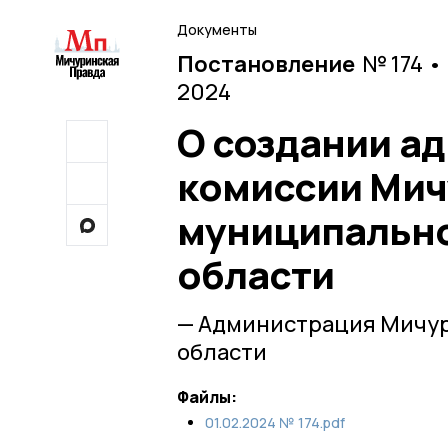
Документы
Постановление
№ 174 •
2024
О создании а
комиссии Мич
муниципально
области
— Администрация Мичур
области
Файлы:
01.02.2024 № 174.pdf