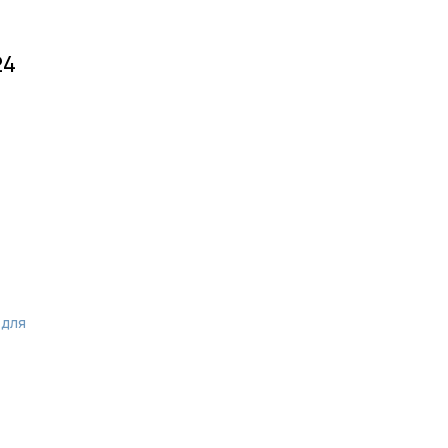
24
 для